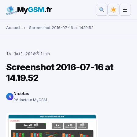
My
GSM
.fr
☰
Rechercher :
Accueil
›
Screenshot 2016-07-16 at 14.19.52
16 Juil 2016
⏱ 1 min
Screenshot 2016-07-16 at
14.19.52
Nicolas
N
Rédacteur MyGSM