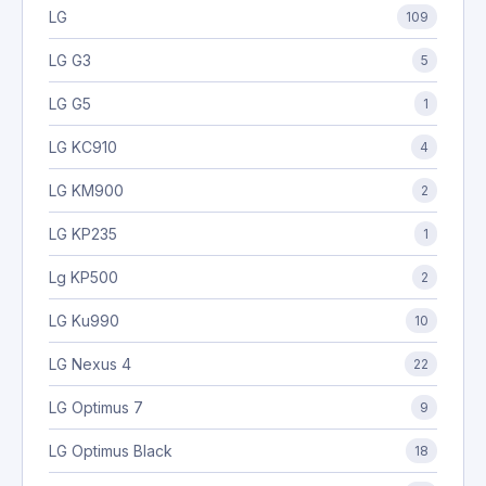
LG
109
LG G3
5
LG G5
1
LG KC910
4
LG KM900
2
LG KP235
1
Lg KP500
2
LG Ku990
10
LG Nexus 4
22
LG Optimus 7
9
LG Optimus Black
18