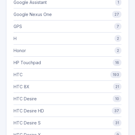
Google Assistant
1
Google Nexus One
27
GPS
7
H
2
Honor
2
HP Touchpad
16
HTC
193
HTC 8X
21
HTC Desire
10
HTC Desire HD
37
HTC Desire S
31
HTC Desire X
9