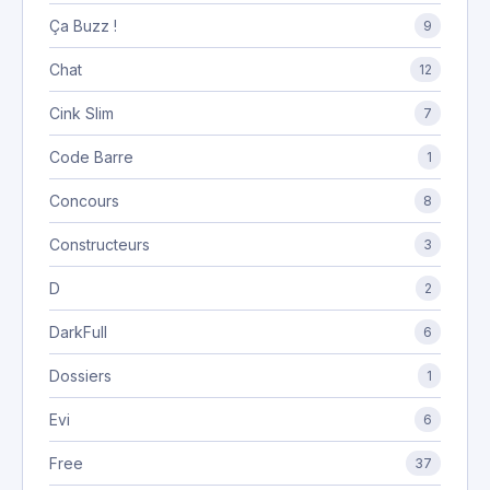
Ça Buzz !
9
Chat
12
Cink Slim
7
Code Barre
1
Concours
8
Constructeurs
3
D
2
DarkFull
6
Dossiers
1
Evi
6
Free
37