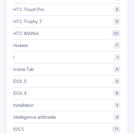
HTC Touch Pro
5
HTC Trophy 7
9
HTC Wildfire
24
Huawei
7
I
1
Iconia Tab
4
IDOL S
3
IDOL X
8
Installation
2
intelligence artificielle
4
IOS 5
71