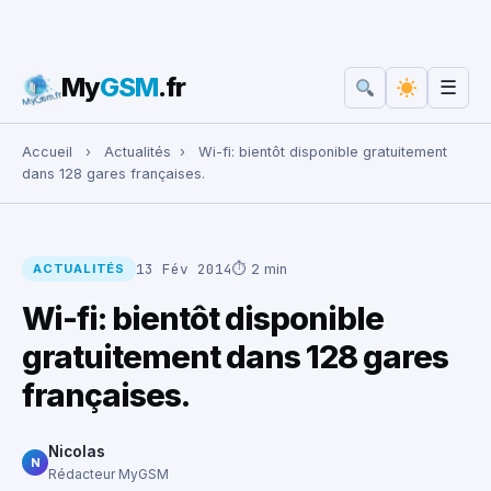
My
GSM
.fr
☰
Rechercher :
Accueil
›
Actualités
›
Wi-fi: bientôt disponible gratuitement
dans 128 gares françaises.
13 Fév 2014
⏱ 2 min
ACTUALITÉS
Wi-fi: bientôt disponible
gratuitement dans 128 gares
françaises.
Nicolas
N
Rédacteur MyGSM