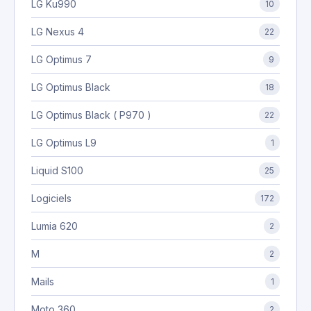
LG Ku990
10
LG Nexus 4
22
LG Optimus 7
9
LG Optimus Black
18
LG Optimus Black ( P970 )
22
LG Optimus L9
1
Liquid S100
25
Logiciels
172
Lumia 620
2
M
2
Mails
1
Moto 360
2