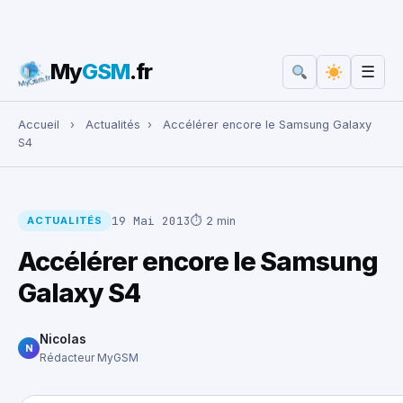
My
GSM
.fr
☰
Rechercher :
Accueil
›
Actualités
›
Accélérer encore le Samsung Galaxy
S4
19 Mai 2013
⏱ 2 min
ACTUALITÉS
Accélérer encore le Samsung
Galaxy S4
Nicolas
N
Rédacteur MyGSM