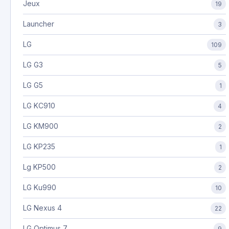
Jeux
19
Launcher
3
LG
109
LG G3
5
LG G5
1
LG KC910
4
LG KM900
2
LG KP235
1
Lg KP500
2
LG Ku990
10
LG Nexus 4
22
LG Optimus 7
9