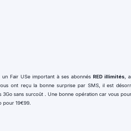
r un Fair USe important à ses abonnés
RED illimités
, a
 vous ont reçu la bonne surprise par SMS, il est désor
des 3Go sans surcoût . Une bonne opération car vous pou
o pour 19€99.