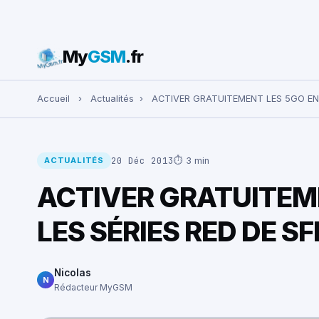
My
GSM
.fr
Rechercher :
Accueil
›
Actualités
›
ACTIVER GRATUITEMENT LES 5GO EN 
20 Déc 2013
⏱ 3 min
ACTUALITÉS
ACTIVER GRATUITEME
LES SÉRIES RED DE SF
Nicolas
N
Rédacteur MyGSM