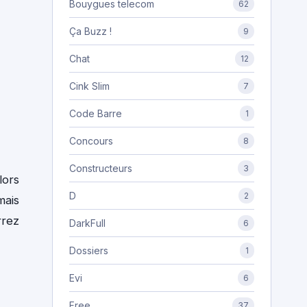
Bouygues telecom
62
Ça Buzz !
9
Chat
12
Cink Slim
7
Code Barre
1
Concours
8
Constructeurs
3
lors
D
2
mais
rrez
DarkFull
6
Dossiers
1
Evi
6
Free
37