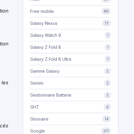
tion
Free mobile
89
Galaxy Nexus
17
Galaxy Watch 9
1
tion
Galaxy Z Fold 8
1
Galaxy Z Fold 8 Ultra
1
Gamme Galaxy
2
 les
Gemini
2
Gestionnaire Batterie
2
GHT
4
Glossaire
14
ccès
Google
211