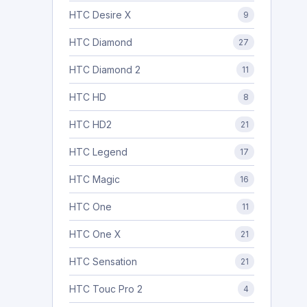
HTC Desire X
9
HTC Diamond
27
HTC Diamond 2
11
HTC HD
8
HTC HD2
21
HTC Legend
17
HTC Magic
16
HTC One
11
HTC One X
21
HTC Sensation
21
HTC Touc Pro 2
4