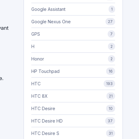
Google Assistant
1
Google Nexus One
27
yant
GPS
7
H
2
Honor
2
HP Touchpad
16
e.
HTC
193
HTC 8X
21
HTC Desire
10
HTC Desire HD
37
HTC Desire S
31