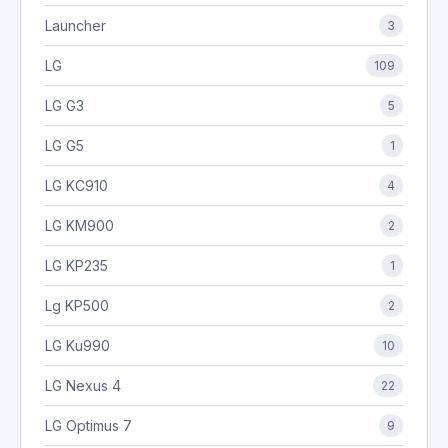
Launcher
3
LG
109
LG G3
5
LG G5
1
LG KC910
4
LG KM900
2
LG KP235
1
Lg KP500
2
LG Ku990
10
LG Nexus 4
22
LG Optimus 7
9