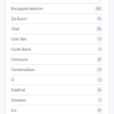
Bouygues telecom
62
Ça Buzz !
9
Chat
12
Cink Slim
7
Code Barre
1
Concours
8
Constructeurs
3
D
2
DarkFull
6
Dossiers
1
Evi
6