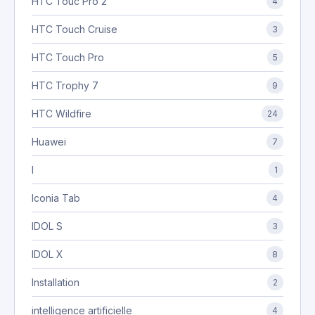
HTC Touc Pro 2
4
HTC Touch Cruise
3
HTC Touch Pro
5
HTC Trophy 7
9
HTC Wildfire
24
Huawei
7
I
1
Iconia Tab
4
IDOL S
3
IDOL X
8
Installation
2
intelligence artificielle
4