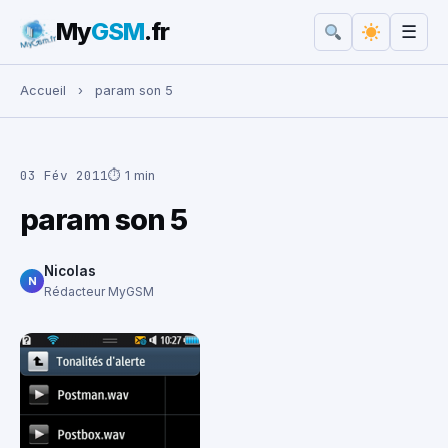
My
GSM
.fr
☰
Rechercher :
Accueil
›
param son 5
03 Fév 2011
⏱ 1 min
param son 5
Nicolas
N
Rédacteur MyGSM