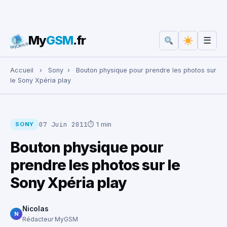
My
GSM
.fr
☰
Rechercher :
Accueil
›
Sony
›
Bouton physique pour prendre les photos sur
le Sony Xpéria play
07 Juin 2011
⏱ 1 min
SONY
Bouton physique pour
prendre les photos sur le
Sony Xpéria play
Nicolas
N
Rédacteur MyGSM