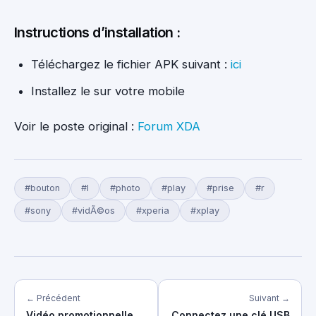
Instructions d’installation :
Téléchargez le fichier APK suivant :
ici
Installez le sur votre mobile
Voir le poste original :
Forum XDA
#bouton
#l
#photo
#play
#prise
#r
#sony
#vidÃ©os
#xperia
#xplay
← Précédent
Suivant →
Vidéo promotionnelle
Connectez une clé USB