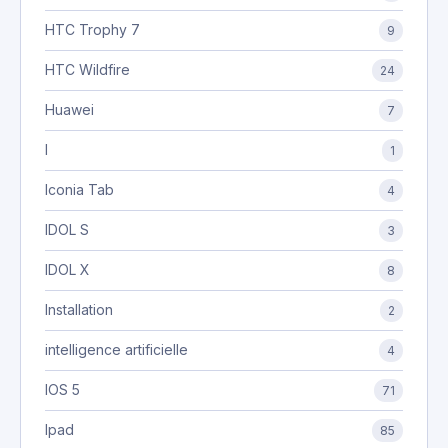
HTC Trophy 7
9
HTC Wildfire
24
Huawei
7
I
1
Iconia Tab
4
IDOL S
3
IDOL X
8
Installation
2
intelligence artificielle
4
IOS 5
71
Ipad
85