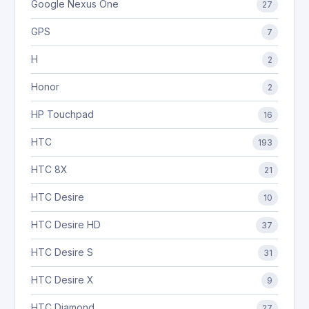
Google Nexus One
27
GPS
7
H
2
Honor
2
HP Touchpad
16
HTC
193
HTC 8X
21
HTC Desire
10
HTC Desire HD
37
HTC Desire S
31
HTC Desire X
9
HTC Diamond
27