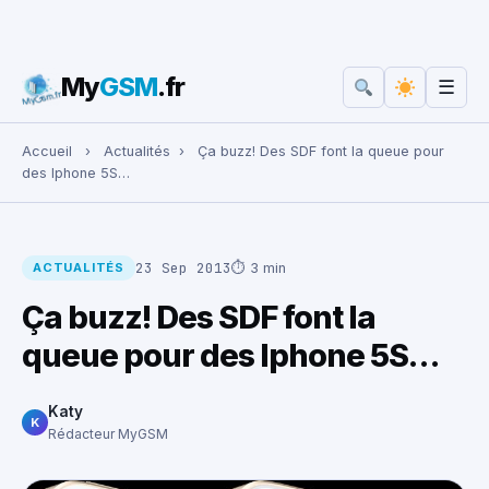
My
GSM
.fr
☰
Rechercher :
Accueil
›
Actualités
›
Ça buzz! Des SDF font la queue pour
des Iphone 5S…
23 Sep 2013
⏱ 3 min
ACTUALITÉS
Ça buzz! Des SDF font la
queue pour des Iphone 5S…
Katy
K
Rédacteur MyGSM