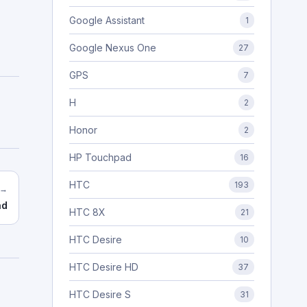
Google Assistant
1
Google Nexus One
27
GPS
7
H
2
Honor
2
HP Touchpad
16
HTC
193
 →
ad
HTC 8X
21
HTC Desire
10
HTC Desire HD
37
HTC Desire S
31