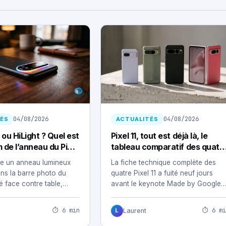
04/08/2026
04/08/2026
ÉS
ACTUALITÉS
 ou HiLight ? Quel est
Pixel 11, tout est déjà là, le
m de l’anneau du Pixel
tableau comparatif des quatr
modèles de smartphones de
e un anneau lumineux
La fiche technique complète des
Google
ns la barre photo du
quatre Pixel 11 a fuité neuf jours
sé face contre table,…
avant le keynote Made by Google
⏱ 6 min
⏱ 6 mi
Laurent
L