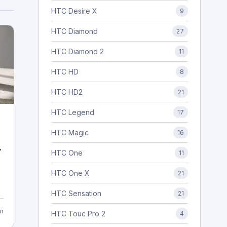
HTC Desire X
9
HTC Diamond
27
HTC Diamond 2
11
HTC HD
8
HTC HD2
21
HTC Legend
17
HTC Magic
16
e
HTC One
11
HTC One X
21
…
HTC Sensation
21
n
HTC Touc Pro 2
4