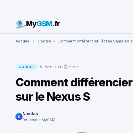
My
GSM
.fr
Rechercher :
Accueil
›
Google
›
Comment différencier l’écran Samoled d
19 Mar 2011
⏱ 2 min
GOOGLE
Comment différencier
sur le Nexus S
Nicolas
N
Rédacteur MyGSM