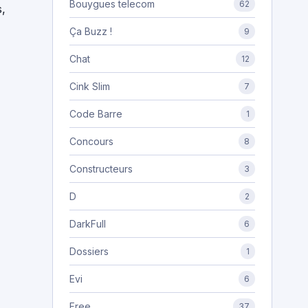
Bouygues telecom
62
,
Ça Buzz !
9
Chat
12
Cink Slim
7
Code Barre
1
Concours
8
Constructeurs
3
D
2
DarkFull
6
Dossiers
1
Evi
6
Free
37