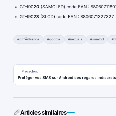
GT-I90
20
(SAMOLED) code EAN : 8806071180
GT-I90
23
(SLCD) code EAN : 8806071327327
#diffÃ©rence
#google
#nexus s
#samlod
#S
← Précédent
Protéger vos SMS sur Android des regards indiscrets
Articles similaires