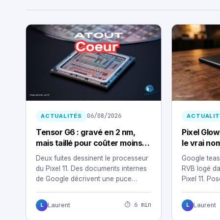
06/08/2026
ACTUALITÉS
ACTUALIT
Tensor G6 : gravé en 2 nm,
Pixel Glow
mais taillé pour coûter moins
le vrai no
cher
11
Deux fuites dessinent le processeur
Google teas
du Pixel 11. Des documents internes
RVB logé da
de Google décrivent une puce
Pixel 11. Po
conçue pour…
⏱ 6 min
Laurent
Laurent
L
L