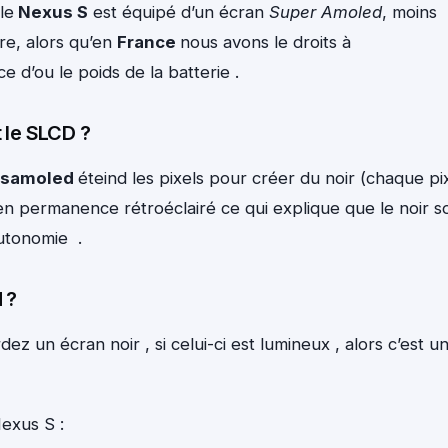
le
Nexus S
est équipé d’un écran
Super Amoled
, moins
re, alors qu’en
France
nous avons le droits à
 d’ou le poids de la batterie .
t le SLCD ?
samoled
éteind les pixels pour créer du noir (chaque pi
en permanence rétroéclairé ce qui explique que le noir so
autonomie .
 ?
z un écran noir , si celui-ci est lumineux , alors c’est u
Nexus S :