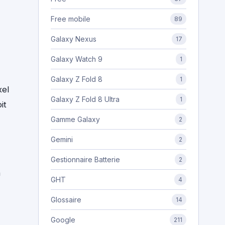
Free mobile
89
Galaxy Nexus
17
Galaxy Watch 9
1
Galaxy Z Fold 8
1
xel
Galaxy Z Fold 8 Ultra
1
it
Gamme Galaxy
2
Gemini
2
Gestionnaire Batterie
2
n
GHT
4
Glossaire
14
Google
211