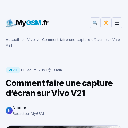
My
GSM
.fr
☰
Rechercher :
Accueil
›
Vivo
›
Comment faire une capture d’écran sur Vivo
V21
11 Août 2021
⏱ 3 min
VIVO
Comment faire une capture
d’écran sur Vivo V21
Nicolas
N
Rédacteur MyGSM