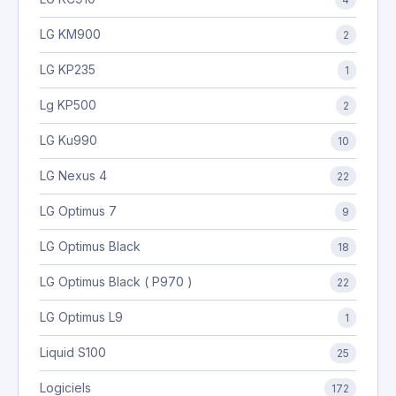
LG KM900
2
LG KP235
1
Lg KP500
2
LG Ku990
10
LG Nexus 4
22
LG Optimus 7
9
LG Optimus Black
18
LG Optimus Black ( P970 )
22
LG Optimus L9
1
Liquid S100
25
Logiciels
172