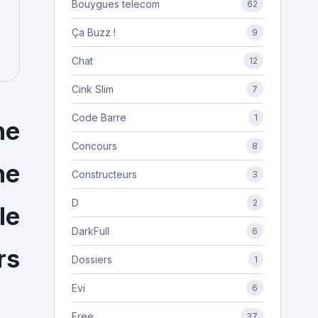
Bouygues telecom
62
Ça Buzz !
9
Chat
12
Cink Slim
7
Code Barre
1
ne
Concours
8
ne
Constructeurs
3
D
2
le
DarkFull
6
rs
Dossiers
1
Evi
6
Free
37