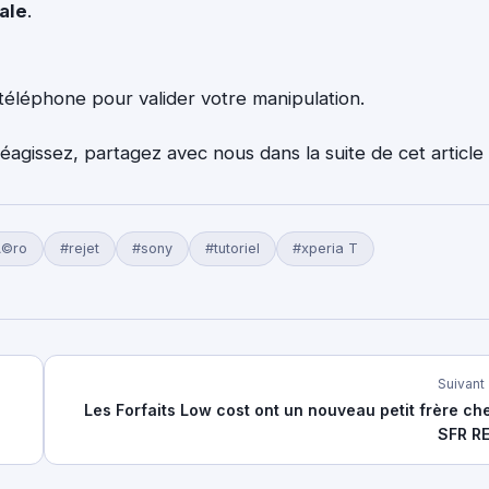
ale
.
n téléphone pour valider votre manipulation.
issez, partagez avec nous dans la suite de cet article 
Ã©ro
#rejet
#sony
#tutoriel
#xperia T
Suivant
Les Forfaits Low cost ont un nouveau petit frère ch
SFR R