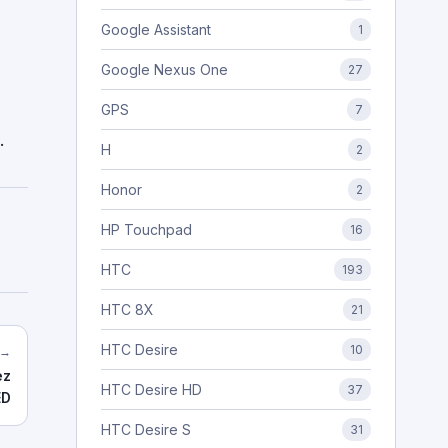
Google Assistant
1
Google Nexus One
27
GPS
7
.
H
2
Honor
2
HP Touchpad
16
HTC
193
HTC 8X
21
HTC Desire
10
 →
ez
HTC Desire HD
37
ED
HTC Desire S
31