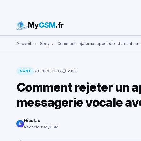
My
GSM
.fr
Rechercher :
Accueil
›
Sony
›
Comment rejeter un appel directement sur
20 Nov 2012
⏱ 2 min
SONY
Comment rejeter un ap
messagerie vocale ave
Nicolas
N
Rédacteur MyGSM