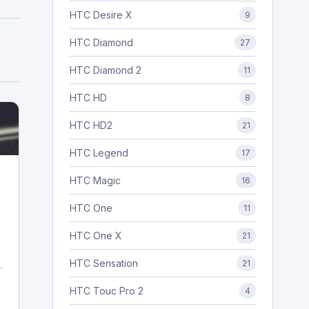
HTC Desire X
9
HTC Diamond
27
HTC Diamond 2
11
HTC HD
8
HTC HD2
21
HTC Legend
17
HTC Magic
16
HTC One
11
HTC One X
21
HTC Sensation
21
e
HTC Touc Pro 2
4