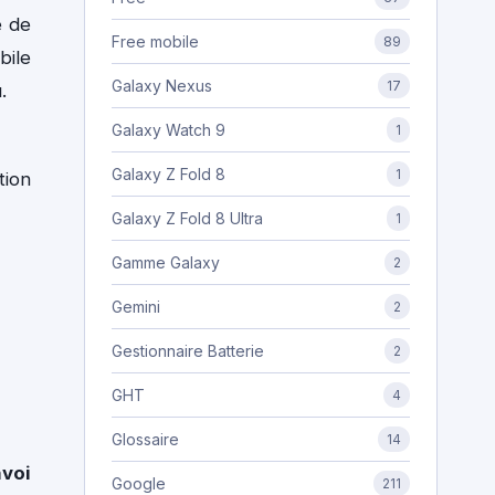
e de
Free mobile
89
bile
Galaxy Nexus
17
u.
Galaxy Watch 9
1
Galaxy Z Fold 8
1
tion
Galaxy Z Fold 8 Ultra
1
Gamme Galaxy
2
Gemini
2
Gestionnaire Batterie
2
GHT
4
Glossaire
14
voi
Google
211