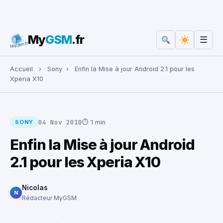
My
GSM
.fr
☰
Rechercher :
Accueil
›
Sony
›
Enfin la Mise à jour Android 2.1 pour les
Xperia X10
04 Nov 2010
⏱ 1 min
SONY
Enfin la Mise à jour Android
2.1 pour les Xperia X10
Nicolas
N
Rédacteur MyGSM