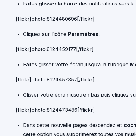
Faites
glisser la barre
des notifications vers la
[flickr]photo:8124480696[/flickr]
Cliquez sur l’icône
Paramètres
.
[flickr]photo:8124459177[/flickr]
Faites glisser votre écran jusqu’à la rubrique
M
[flickr]photo:8124457357[/flickr]
Glisser votre écran jusqu’en bas puis cliquez s
[flickr]photo:8124473486[/flickr]
Dans cette nouvelle pages descendez et
coc
cette option vous supprimerez toutes vos musi