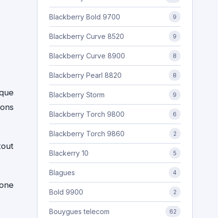
Blackberry Bold 9700
9
Blackberry Curve 8520
9
Blackberry Curve 8900
8
Blackberry Pearl 8820
8
 que
Blackberry Storm
9
ions
Blackberry Torch 9800
6
Blackberry Torch 9860
2
tout
Blackerry 10
5
Blagues
4
hone
Bold 9900
2
Bouygues telecom
62