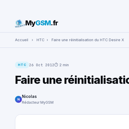
My
GSM
.fr
Rechercher :
Accueil
›
HTC
›
Faire une réinitialisation du HTC Desire X
26 Oct 2012
⏱ 2 min
HTC
Faire une réinitialisa
Nicolas
N
Rédacteur MyGSM