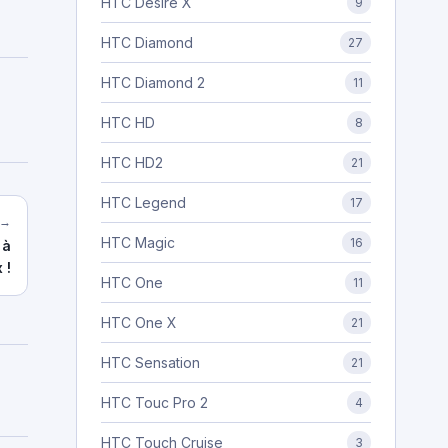
HTC Desire X
9
HTC Diamond
27
HTC Diamond 2
11
HTC HD
8
HTC HD2
21
HTC Legend
17
 →
HTC Magic
16
 à
 !
HTC One
11
HTC One X
21
HTC Sensation
21
HTC Touc Pro 2
4
HTC Touch Cruise
3