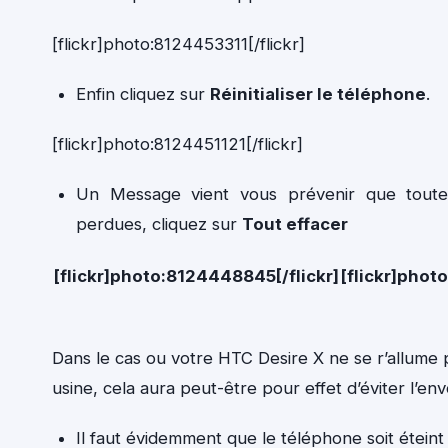
[flickr]photo:8124453311[/flickr]
Enfin cliquez sur
Réinitialiser le téléphone
.
[flickr]photo:8124451121[/flickr]
Un Message vient vous prévenir que toutes
perdues, cliquez sur
Tout effacer
[flickr]photo:8124448845[/flickr]
[flickr]phot
Dans le cas ou votre HTC Desire X ne se r’allume plus
usine, cela aura peut-être pour effet d’éviter l’en
Il faut évidemment que le téléphone soit éteint