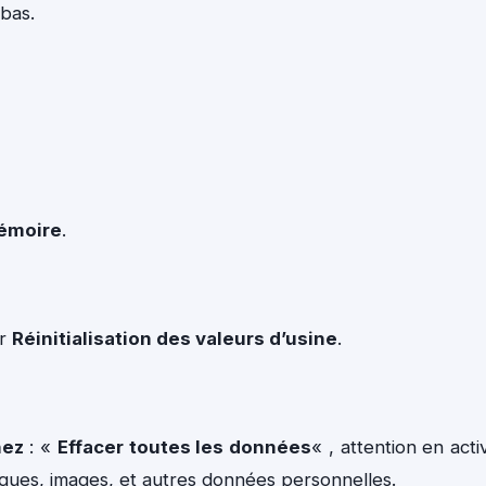
 bas.
émoire
.
ur
Réinitialisation des valeurs d’usine
.
hez
: «
Effacer toutes les données
« , attention en acti
ques, images, et autres données personnelles.