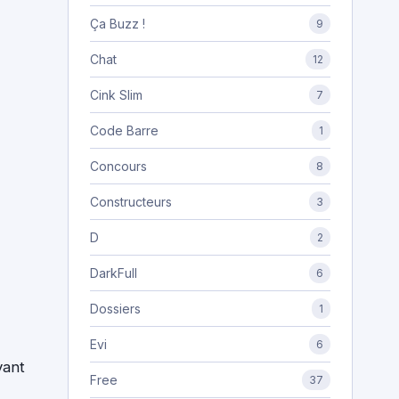
Ça Buzz !
9
Chat
12
Cink Slim
7
Code Barre
1
Concours
8
Constructeurs
3
D
2
DarkFull
6
Dossiers
1
Evi
6
vant
Free
37