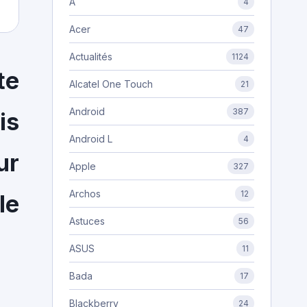
A
4
Acer
47
Actualités
1124
te
Alcatel One Touch
21
Android
387
is
Android L
4
ur
Apple
327
Archos
12
le
Astuces
56
ASUS
11
Bada
17
Blackberry
24