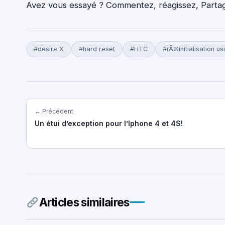
Avez vous essayé ? Commentez, réagissez, Partage
#desire X
#hard reset
#HTC
#rÃ©initialisation us
← Précédent
Un étui d’exception pour l’Iphone 4 et 4S!
Articles similaires