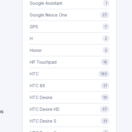
Google Assistant
1
Google Nexus One
27
GPS
7
H
2
Honor
2
HP Touchpad
16
HTC
193
HTC 8X
21
HTC Desire
10
HTC Desire HD
37
os
HTC Desire S
31