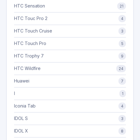
HTC Sensation
21
HTC Touc Pro 2
4
HTC Touch Cruise
3
HTC Touch Pro
5
HTC Trophy 7
9
HTC Wildfire
24
Huawei
7
I
1
Iconia Tab
4
IDOL S
3
IDOL X
8