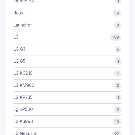
Iphone 6S
1
Jeux
19
Launcher
3
LG
109
LG G3
5
LG G5
1
LG KC910
4
LG KM900
2
LG KP235
1
Lg KP500
2
LG Ku990
10
LG Nexus 4
22