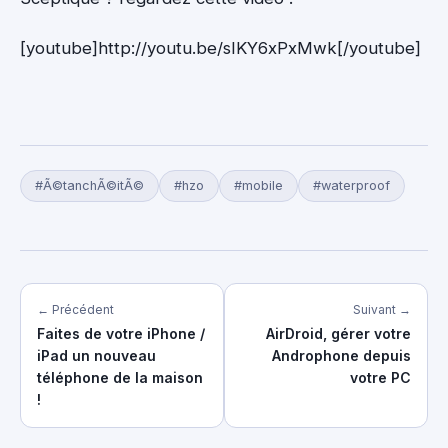
[youtube]http://youtu.be/sIKY6xPxMwk[/youtube]
#Ã©tanchÃ©itÃ©
#hzo
#mobile
#waterproof
← Précédent
Suivant →
Faites de votre iPhone /
AirDroid, gérer votre
iPad un nouveau
Androphone depuis
téléphone de la maison
votre PC
!