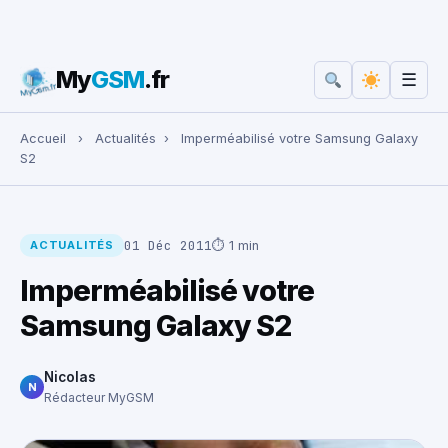
My
GSM
.fr
☰
Rechercher :
Accueil
›
Actualités
›
Imperméabilisé votre Samsung Galaxy
S2
01 Déc 2011
⏱ 1 min
ACTUALITÉS
Imperméabilisé votre
Samsung Galaxy S2
Nicolas
N
Rédacteur MyGSM