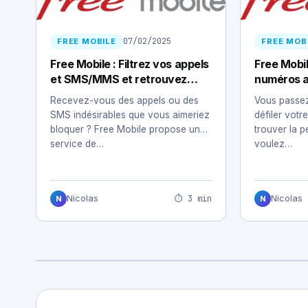
07/02/2025
FREE MOBILE
FREE MOB
Free Mobile : Filtrez vos appels
Free Mobil
et SMS/MMS et retrouvez
numéros a
votre tranquillité
vos proche
Recevez-vous des appels ou des
Vous passez
SMS indésirables que vous aimeriez
défiler votr
bloquer ? Free Mobile propose un
trouver la 
service de…
voulez…
⏱ 3 min
Nicolas
Nicolas
N
N