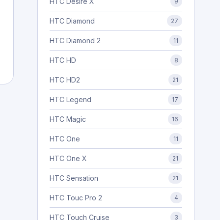
HTC Desire X
9
HTC Diamond
27
HTC Diamond 2
11
HTC HD
8
HTC HD2
21
HTC Legend
17
HTC Magic
16
HTC One
11
HTC One X
21
HTC Sensation
21
HTC Touc Pro 2
4
HTC Touch Cruise
3