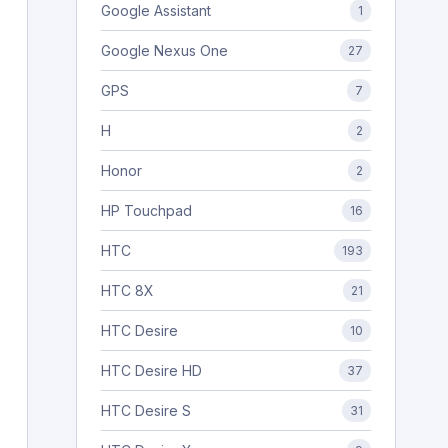
Google Assistant
1
Google Nexus One
27
GPS
7
H
2
Honor
2
HP Touchpad
16
HTC
193
HTC 8X
21
HTC Desire
10
HTC Desire HD
37
HTC Desire S
31