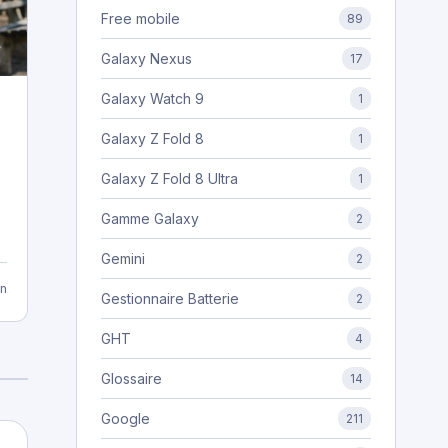
Free mobile
89
Galaxy Nexus
17
Galaxy Watch 9
1
Galaxy Z Fold 8
1
Galaxy Z Fold 8 Ultra
1
Gamme Galaxy
2
Gemini
2
n
Gestionnaire Batterie
2
GHT
4
Glossaire
14
Google
211