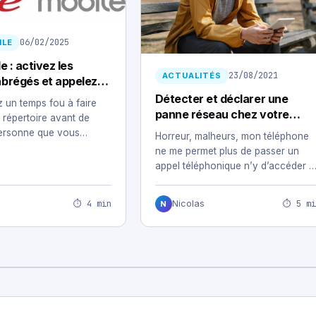
06/02/2025
ILE
e : activez les
23/08/2021
ACTUALITÉS
brégés et appelez
s en un clin d’œil
Détecter et déclarer une
 un temps fou à faire
panne réseau chez votre
e répertoire avant de
opérateur mobile
personne que vous
Horreur, malheurs, mon téléphone
ne me permet plus de passer un
appel téléphonique n’y d’accéder à
internet. Évidemment…
⏱ 4 min
⏱ 5 mi
Nicolas
N