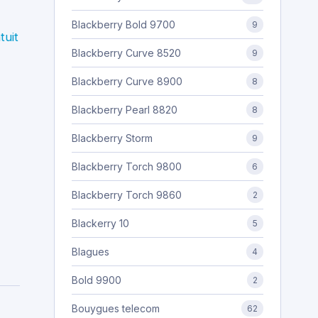
Blackberry Bold 9700
9
tuit
Blackberry Curve 8520
9
Blackberry Curve 8900
8
Blackberry Pearl 8820
8
Blackberry Storm
9
Blackberry Torch 9800
6
Blackberry Torch 9860
2
Blackerry 10
5
Blagues
4
Bold 9900
2
Bouygues telecom
62