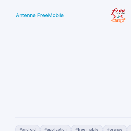
Antenne FreeMobile
#android
#application
#free mobile
#orange