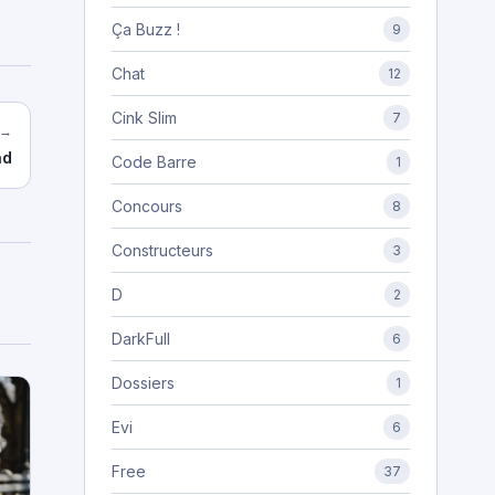
Ça Buzz !
9
Chat
12
Cink Slim
7
 →
ad
Code Barre
1
Concours
8
Constructeurs
3
D
2
DarkFull
6
Dossiers
1
Evi
6
Free
37