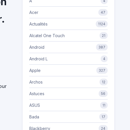
on
A
4
Acer
47
r.
Actualités
1124
Alcatel One Touch
21
Android
387
Android L
4
Apple
327
Archos
12
our
Astuces
56
ASUS
11
Bada
17
Blackberry
24