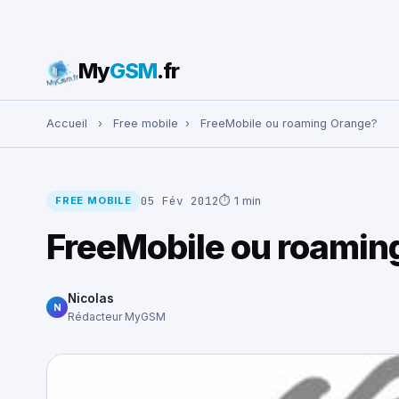
My
GSM
.fr
Rechercher :
Accueil
›
Free mobile
›
FreeMobile ou roaming Orange?
05 Fév 2012
⏱ 1 min
FREE MOBILE
FreeMobile ou roamin
Nicolas
N
Rédacteur MyGSM