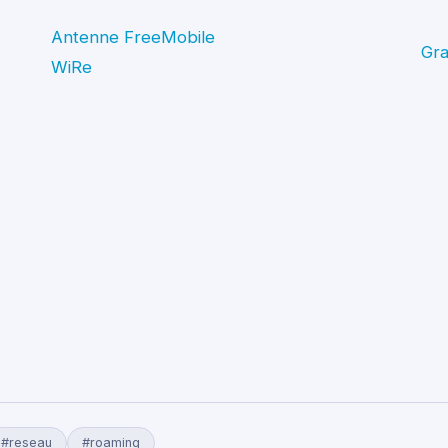
Antenne FreeMobile
Gra
WiRe
#reseau
#roaming