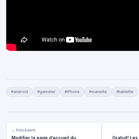
#android
#gametel
#iPhone
#manette
#tablette
← Précédent
Modifier la page d’accueil du
Gratuit! Le