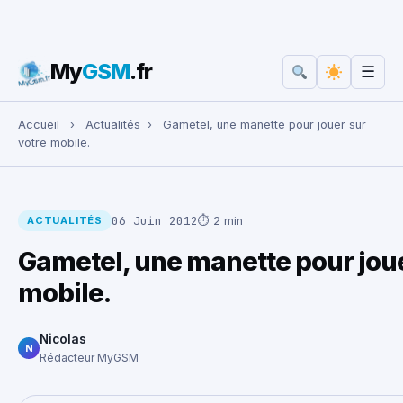
My
GSM
.fr
☰
Rechercher :
Accueil
›
Actualités
›
Gametel, une manette pour jouer sur
votre mobile.
06 Juin 2012
⏱ 2 min
ACTUALITÉS
Gametel, une manette pour joue
mobile.
Nicolas
N
Rédacteur MyGSM