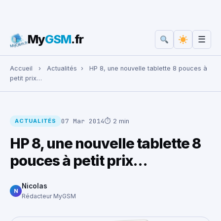
My
GSM
.fr
☰
Rechercher :
Accueil
›
Actualités
›
HP 8, une nouvelle tablette 8 pouces à
petit prix…
07 Mar 2014
⏱ 2 min
ACTUALITÉS
HP 8, une nouvelle tablette 8
pouces à petit prix…
Nicolas
N
Rédacteur MyGSM