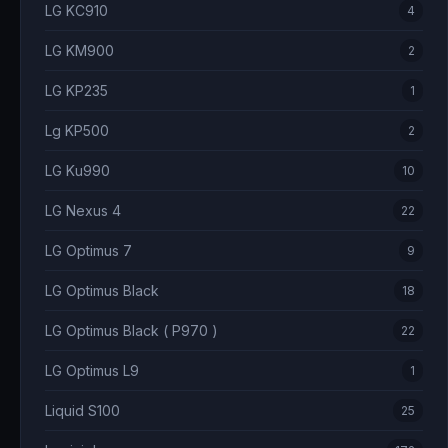
LG KC910
4
LG KM900
2
LG KP235
1
Lg KP500
2
LG Ku990
10
LG Nexus 4
22
LG Optimus 7
9
LG Optimus Black
18
LG Optimus Black ( P970 )
22
LG Optimus L9
1
Liquid S100
25