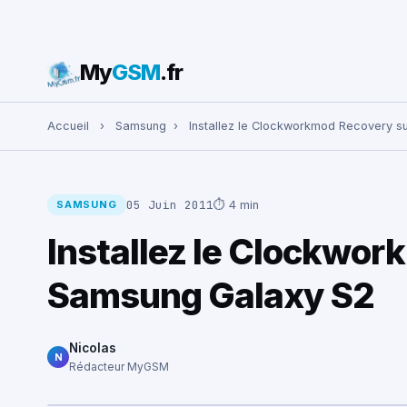
My
GSM
.fr
Rechercher :
Accueil
›
Samsung
›
Installez le Clockworkmod Recovery 
05 Juin 2011
⏱ 4 min
SAMSUNG
Installez le Clockwo
Samsung Galaxy S2
Nicolas
N
Rédacteur MyGSM