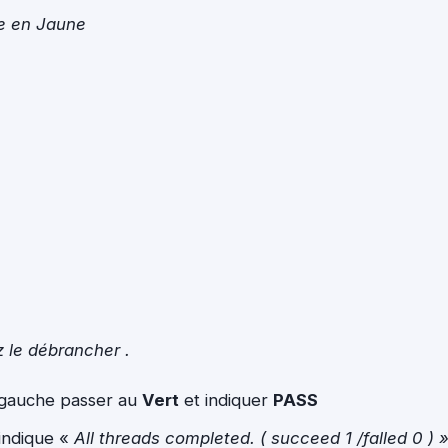
se en Jaune
 le débrancher .
à gauche passer au
Vert
et indiquer
PASS
 indique «
All threads completed. ( succeed 1 /falled 0 ) 