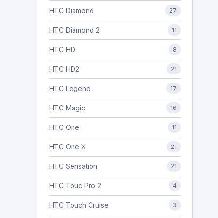
HTC Diamond
27
HTC Diamond 2
11
HTC HD
8
HTC HD2
21
HTC Legend
17
HTC Magic
16
HTC One
11
HTC One X
21
HTC Sensation
21
HTC Touc Pro 2
4
HTC Touch Cruise
3