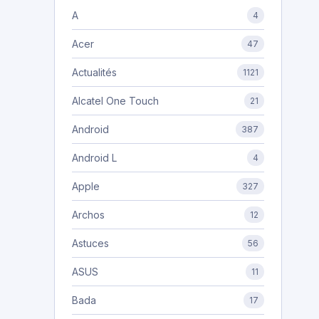
A
4
Acer
47
Actualités
1121
Alcatel One Touch
21
Android
387
Android L
4
Apple
327
Archos
12
Astuces
56
ASUS
11
Bada
17