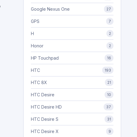
e
Google Nexus One
27
GPS
7
H
2
Honor
2
HP Touchpad
16
HTC
193
HTC 8X
21
HTC Desire
10
HTC Desire HD
37
HTC Desire S
31
HTC Desire X
9