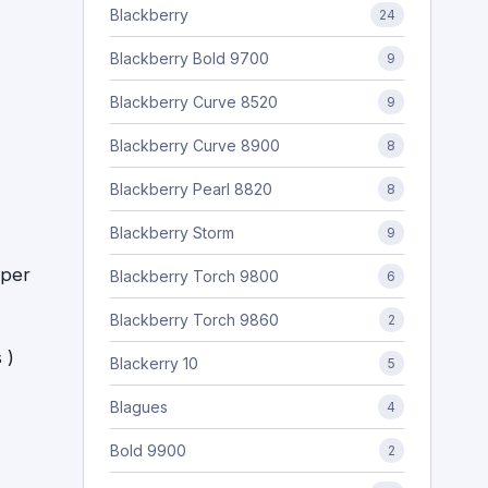
Blackberry
24
Blackberry Bold 9700
9
Blackberry Curve 8520
9
Blackberry Curve 8900
8
Blackberry Pearl 8820
8
Blackberry Storm
9
per
Blackberry Torch 9800
6
Blackberry Torch 9860
2
 )
Blackerry 10
5
Blagues
4
Bold 9900
2