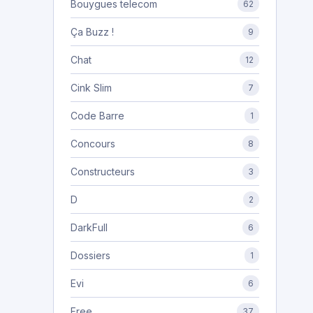
Bouygues telecom
62
Ça Buzz !
9
Chat
12
Cink Slim
7
Code Barre
1
Concours
8
Constructeurs
3
D
2
DarkFull
6
Dossiers
1
Evi
6
»
Free
37