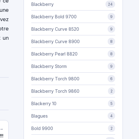
e ce
Blackberry
24
 une
Blackberry Bold 9700
9
uvez
otre
Blackberry Curve 8520
9
t un
Blackberry Curve 8900
8
Blackberry Pearl 8820
8
Blackberry Storm
9
Blackberry Torch 9800
6
Blackberry Torch 9860
2
Blackerry 10
5
Blagues
4
Bold 9900
 →
2
!!