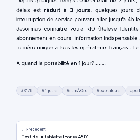
Depuis quelques temps celle-ci était de 7 jours
délais est
réduit à 3 jours
, quelques jours 
interruption de service pouvant aller jusqu’à 4h l
désormais connaitre votre RIO (Relevé Identit
abonnement en cours, information indispensable 
numéro unique à tous les opérateurs français : L
A quand la portabilité en 1 jour?……..
#3179
#4 jours
#numÃ©ro
#operateurs
#port
← Précédent
Test de la tablette Iconia A501