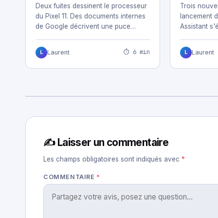
cher
terrain du 
Deux fuites dessinent le processeur
Trois nouvel
du Pixel 11. Des documents internes
lancement d
de Google décrivent une puce
Assistant s'
conçue pour…
téléphones
⏱ 6 min
Laurent
Laurent
L
L
✍️ Laisser un commentaire
Les champs obligatoires sont indiqués avec
*
COMMENTAIRE
*