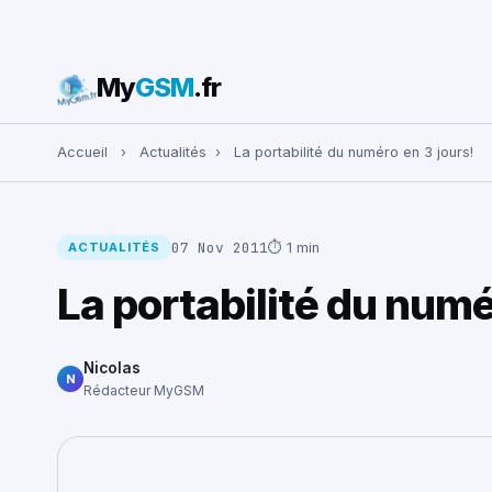
My
GSM
.fr
Rechercher :
Accueil
›
Actualités
›
La portabilité du numéro en 3 jours!
07 Nov 2011
⏱ 1 min
ACTUALITÉS
La portabilité du numé
Nicolas
N
Rédacteur MyGSM