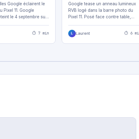
Pixel 11
11
les Google éclairent le
Google tease un anneau lumineux
u Pixel 11. Google
RVB logé dans la barre photo du
éteint le 4 septembre sur
Pixel 11. Posé face contre table,…
, montres…
⏱ 7 min
⏱ 6 mi
Laurent
L