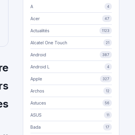
A
4
Acer
47
Actualités
1123
Alcatel One Touch
21
Android
387
re
Android L
4
Apple
327
rs
Archos
12
es
Astuces
56
ASUS
11
Bada
17