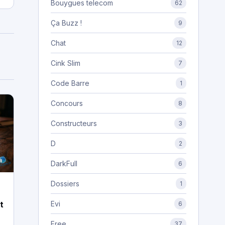
Bouygues telecom
62
Ça Buzz !
9
Chat
12
Cink Slim
7
Code Barre
1
Concours
8
Constructeurs
3
D
2
DarkFull
6
Dossiers
1
Evi
t
6
l
Free
37