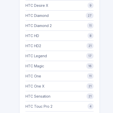
HTC Desire X
9
HTC Diamond
27
HTC Diamond 2
11
HTC HD
8
HTC HD2
21
HTC Legend
17
HTC Magic
16
HTC One
11
HTC One X
21
HTC Sensation
21
HTC Touc Pro 2
4