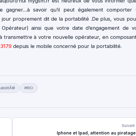
, aujourd’hui mygsm.fr est heureux de vous informer qu
de gagner…à savoir qu’il peut également comporter
e jour proprement dit de la portabilité .De plus, vous po
é Opérateur) ainsi que votre date d’engagement de v
à transmettre à votre nouvelle opérateur, en composan
e
3179
depuis le mobile concerné pour la portabilité.
abilitÃ©
#RIO
Suivant
Iphone et Ipad, attention au piratage!