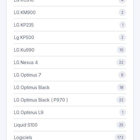
LG KM900
2
LG KP235
1
Lg KP500
2
LG Ku990
10
LG Nexus 4
22
LG Optimus 7
9
LG Optimus Black
18
LG Optimus Black ( P970 )
22
LG Optimus L9
1
Liquid S100
25
Logiciels
172