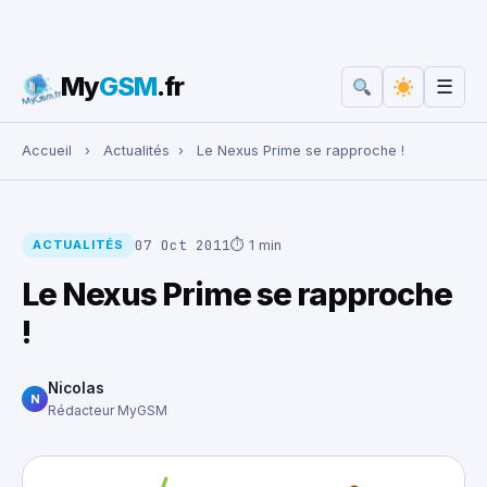
My
GSM
.fr
☰
Rechercher :
Accueil
›
Actualités
›
Le Nexus Prime se rapproche !
07 Oct 2011
⏱ 1 min
ACTUALITÉS
Le Nexus Prime se rapproche
!
Nicolas
N
Rédacteur MyGSM