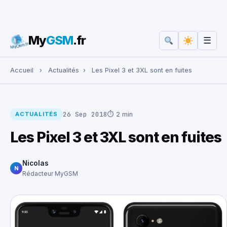
My
GSM
.fr
☰
Rechercher :
Accueil
›
Actualités
›
Les Pixel 3 et 3XL sont en fuites
26 Sep 2018
⏱ 2 min
ACTUALITÉS
Les Pixel 3 et 3XL sont en fuites
Nicolas
N
Rédacteur MyGSM