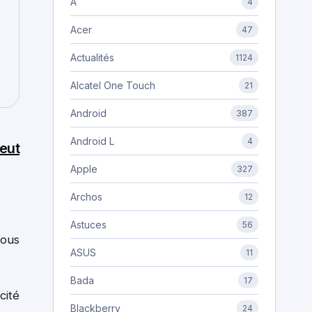
A
4
Acer
47
Actualités
1124
Alcatel One Touch
21
Android
387
Android L
4
peut
Apple
327
Archos
12
Astuces
56
vous
ASUS
11
Bada
17
cité
Blackberry
24