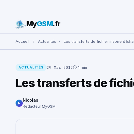
My
GSM
.fr
Rechercher :
Accueil
›
Actualités
›
Les transferts de fichier inspirent Ish
29 Mai 2012
⏱ 1 min
ACTUALITÉS
Les transferts de fichi
Nicolas
N
Rédacteur MyGSM