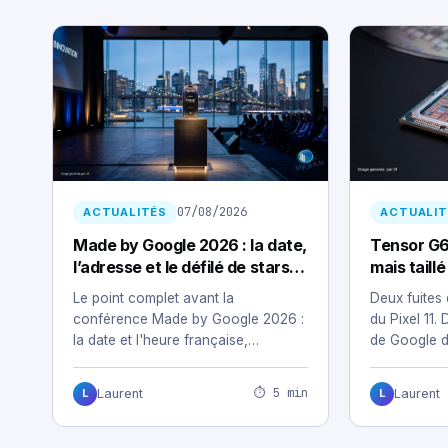
07/08/2026
ACTUALITÉS
ACTUALIT
Made by Google 2026 : la date,
Tensor G6
l’adresse et le défilé de stars
mais taill
pour t’écouler un Pixel 11
cher
Le point complet avant la
Deux fuites
conférence Made by Google 2026 :
du Pixel 11.
la date et l'heure française,
de Google d
l'adresse new-yorkaise,…
conçue pou
⏱ 5 min
Laurent
Laurent
L
L