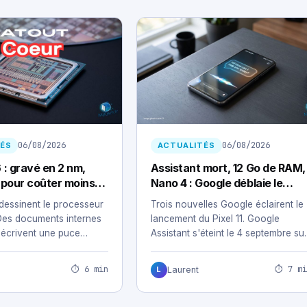
06/08/2026
06/08/2026
ÉS
ACTUALITÉS
 : gravé en 2 nm,
Assistant mort, 12 Go de RAM,
é pour coûter moins
Nano 4 : Google déblaie le
terrain du Pixel 11
 dessinent le processeur
Trois nouvelles Google éclairent le
 Des documents internes
lancement du Pixel 11. Google
écrivent une puce
Assistant s'éteint le 4 septembre su
r…
téléphones, montres…
⏱ 6 min
⏱ 7 mi
Laurent
L