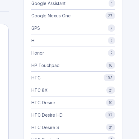
Google Assistant
1
Google Nexus One
27
GPS
7
H
2
Honor
2
HP Touchpad
16
HTC
193
HTC 8X
21
HTC Desire
10
HTC Desire HD
37
HTC Desire S
31