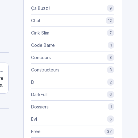
Ça Buzz !
9
Chat
12
Cink Slim
7
Code Barre
1
Concours
8
Constructeurs
3
 →
re
D
2
e.
DarkFull
6
Dossiers
1
Evi
6
Free
37