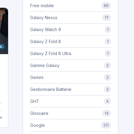
Free mobile
89
Galaxy Nexus
17
Galaxy Watch 9
1
Galaxy Z Fold 8
1
Galaxy Z Fold 8 Ultra
1
Gamme Galaxy
2
Gemini
2
Gestionnaire Batterie
2
GHT
4
r
Glossaire
14
n
Google
211