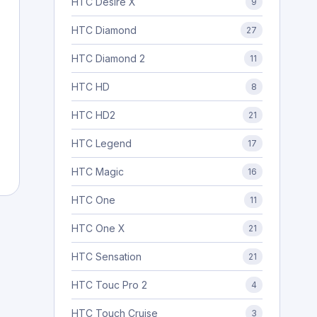
HTC Desire X
9
HTC Diamond
27
HTC Diamond 2
11
HTC HD
8
HTC HD2
21
HTC Legend
17
HTC Magic
16
HTC One
11
HTC One X
21
HTC Sensation
21
HTC Touc Pro 2
4
HTC Touch Cruise
3