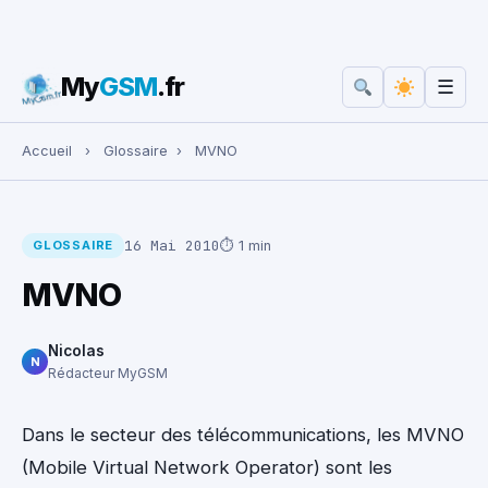
My
GSM
.fr
☰
Rechercher :
Accueil
›
Glossaire
›
MVNO
16 Mai 2010
⏱ 1 min
GLOSSAIRE
MVNO
Nicolas
N
Rédacteur MyGSM
Dans le secteur des télécommunications, les MVNO
(Mobile Virtual Network Operator) sont les