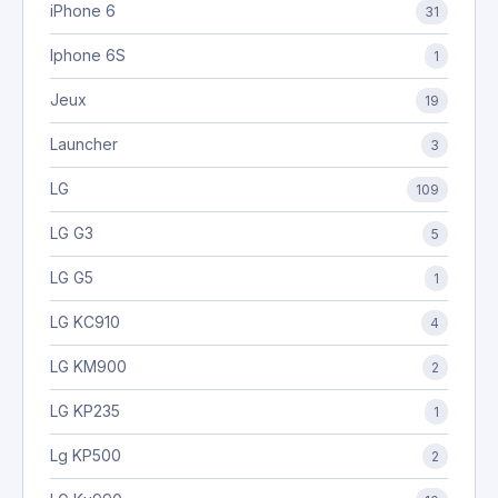
iPhone 6
31
Iphone 6S
1
Jeux
19
Launcher
3
LG
109
LG G3
5
LG G5
1
LG KC910
4
LG KM900
2
LG KP235
1
Lg KP500
2