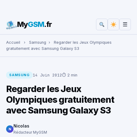
My
GSM
.fr
☰
Rechercher :
Accueil
›
Samsung
›
Regarder les Jeux Olympiques
gratuitement avec Samsung Galaxy S3
14 Juin 2012
⏱ 2 min
SAMSUNG
Regarder les Jeux
Olympiques gratuitement
avec Samsung Galaxy S3
Nicolas
N
Rédacteur MyGSM