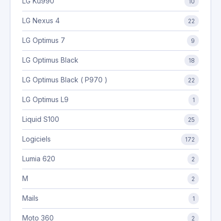
LG Ku990
10
LG Nexus 4
22
LG Optimus 7
9
LG Optimus Black
18
LG Optimus Black ( P970 )
22
LG Optimus L9
1
Liquid S100
25
Logiciels
172
Lumia 620
2
M
2
Mails
1
Moto 360
2