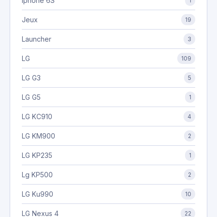
Iphone 6S
1
Jeux
19
Launcher
3
LG
109
LG G3
5
LG G5
1
LG KC910
4
LG KM900
2
LG KP235
1
Lg KP500
2
LG Ku990
10
LG Nexus 4
22