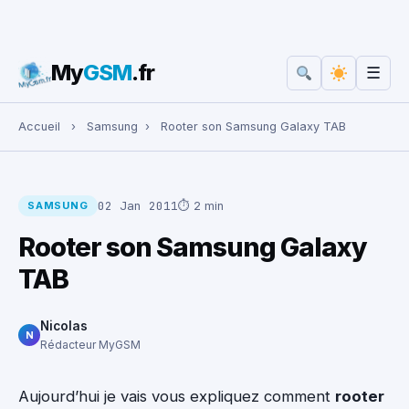
My
GSM
.fr
☰
Rechercher :
Accueil
›
Samsung
›
Rooter son Samsung Galaxy TAB
02 Jan 2011
⏱ 2 min
SAMSUNG
Rooter son Samsung Galaxy
TAB
Nicolas
N
Rédacteur MyGSM
Aujourd’hui je vais vous expliquez comment
rooter