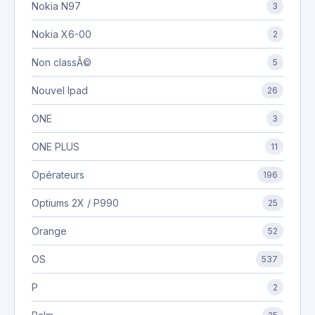
Nokia N97
3
Nokia X6-00
2
Non classÃ©
5
Nouvel Ipad
26
ONE
3
ONE PLUS
11
Opérateurs
196
Optiums 2X / P990
25
Orange
52
OS
537
P
2