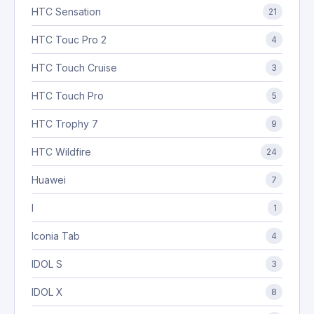
HTC Sensation
21
HTC Touc Pro 2
4
HTC Touch Cruise
3
HTC Touch Pro
5
HTC Trophy 7
9
HTC Wildfire
24
Huawei
7
I
1
Iconia Tab
4
IDOL S
3
IDOL X
8