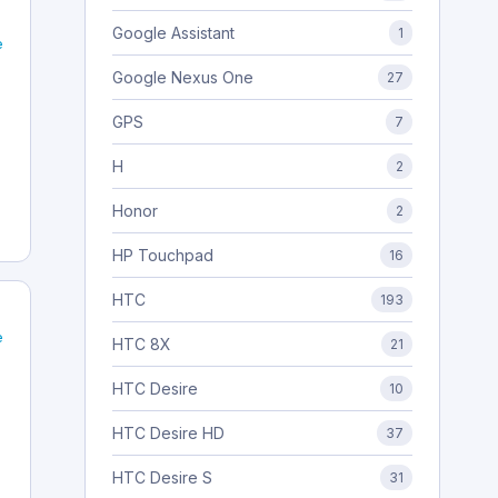
Google Assistant
1
e
Google Nexus One
27
GPS
7
H
2
Honor
2
HP Touchpad
16
HTC
193
e
HTC 8X
21
HTC Desire
10
HTC Desire HD
37
HTC Desire S
31