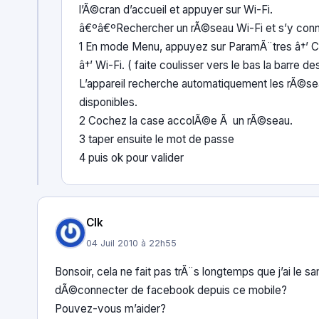
l’Ã©cran d’accueil et appuyer sur Wi-Fi.
â€ºâ€ºRechercher un rÃ©seau Wi-Fi et s’y con
1 En mode Menu, appuyez sur ParamÃ¨tres â†’ 
â†’ Wi-Fi. ( faite coulisser vers le bas la barre de
L’appareil recherche automatiquement les rÃ©se
disponibles.
2 Cochez la case accolÃ©e Ã un rÃ©seau.
3 taper ensuite le mot de passe
4 puis ok pour valider
Clk
04 Juil 2010 à 22h55
Bonsoir, cela ne fait pas trÃ¨s longtemps que j’ai le 
dÃ©connecter de facebook depuis ce mobile?
Pouvez-vous m’aider?