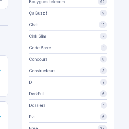
Bouygues telecom
62
Ça Buzz !
9
Chat
12
Cink Slim
7
Code Barre
1
Concours
8
e
Constructeurs
3
D
2
DarkFull
6
Dossiers
1
e
Evi
6
Free
37