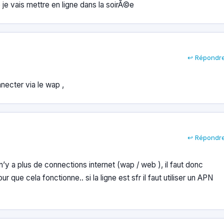
 je vais mettre en ligne dans la soirÃ©e
↩ Répondr
necter via le wap ,
↩ Répondr
n’y a plus de connections internet (wap / web ), il faut donc
que cela fonctionne.. si la ligne est sfr il faut utiliser un APN