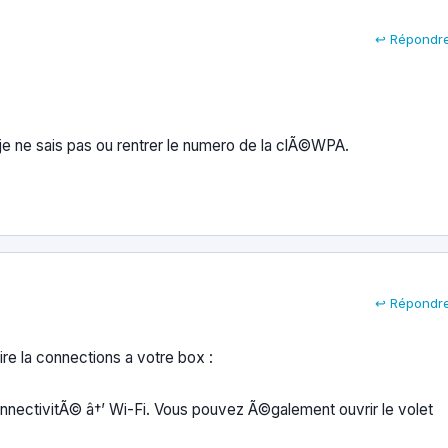
↩ Répondr
 je ne sais pas ou rentrer le numero de la clÃ©WPA.
↩ Répondr
aire la connections a votre box :
nectivitÃ© â†’ Wi-Fi. Vous pouvez Ã©galement ouvrir le volet