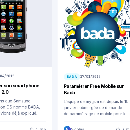
04/2012
17/01/2012
BADA
ser son smartphone
Paramétrer Free Mobile sur
 2.0
Bada
 ans que Samsung
L’équipe de mygsm est depuis le 10
son OS nommé BADA,
janvier submergée de demande
vions déjà expliqué
de paramétrage de mobile pour le
triser ce nouvel…
nouvel opérateur Free…
⏱ 1 min
⏱ 3 mi
Nicolas
N