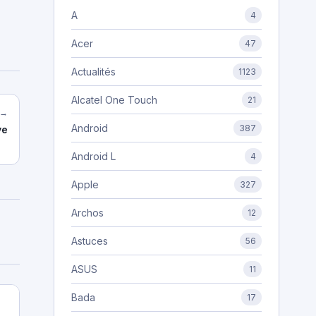
A
4
Acer
47
Actualités
1123
Alcatel One Touch
21
 →
Android
387
ve
Android L
4
Apple
327
Archos
12
Astuces
56
ASUS
11
Bada
17