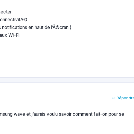
necter
ConnectivitÃ©
s notifications en haut de l’Ã©cran )
aux Wi-Fi
↩ Répondr
samsung wave et j’aurais voulu savoir comment fait-on pour se