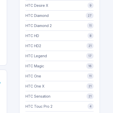
HTC Desire X
9
HTC Diamond
27
HTC Diamond 2
11
HTC HD
8
HTC HD2
21
HTC Legend
17
HTC Magic
16
HTC One
11
e
HTC One X
21
HTC Sensation
21
HTC Touc Pro 2
4