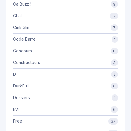
Ça Buzz !
9
Chat
12
Cink Slim
7
Code Barre
1
Concours
8
Constructeurs
3
D
2
DarkFull
6
Dossiers
1
Evi
6
Free
37