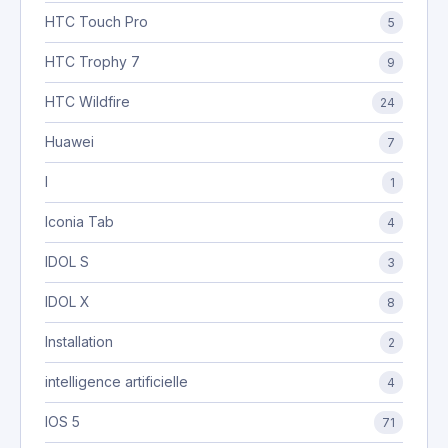
HTC Touch Pro
5
HTC Trophy 7
9
HTC Wildfire
24
Huawei
7
I
1
Iconia Tab
4
IDOL S
3
IDOL X
8
Installation
2
intelligence artificielle
4
IOS 5
71