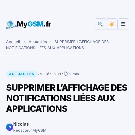
My
GSM
.fr
☰
Rechercher :
Accueil
›
Actualités
›
SUPPRIMER L’AFFICHAGE DES
NOTIFICATIONS LIÉES AUX APPLICATIONS
26 Déc 2013
⏱ 2 min
ACTUALITÉS
SUPPRIMER L’AFFICHAGE DES
NOTIFICATIONS LIÉES AUX
APPLICATIONS
Nicolas
N
Rédacteur MyGSM