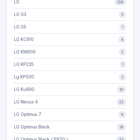
LG
109
LG G3
5
LG G5
1
LG KC910
4
LG KM900
2
LG KP235
1
Lg KP500
2
LG Ku990
10
LG Nexus 4
22
LG Optimus 7
9
LG Optimus Black
18
LG Optimus Black ( P970 )
22