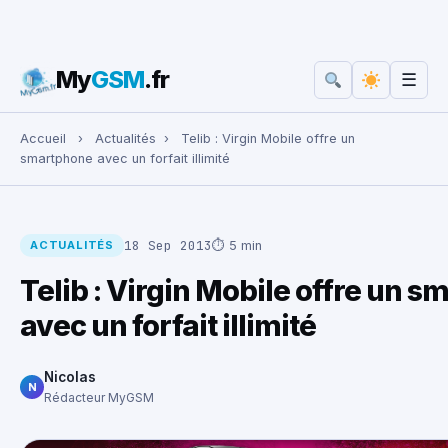
My
GSM
.fr
☰
Rechercher :
Accueil
›
Actualités
›
Telib : Virgin Mobile offre un
smartphone avec un forfait illimité
18 Sep 2013
⏱ 5 min
ACTUALITÉS
Telib : Virgin Mobile offre un 
avec un forfait illimité
Nicolas
N
Rédacteur MyGSM