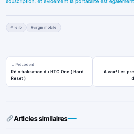
souscription, et évidement la portabilité est également
#Telib
#virgin mobile
← Précédent
Réinitialisation du HTC One ( Hard
A voir! Les pr
Reset )
d
Articles similaires