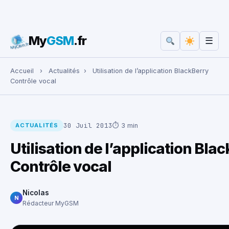
My
GSM
.fr
☰
Rechercher :
Accueil
›
Actualités
›
Utilisation de l’application BlackBerry
Contrôle vocal
30 Juil 2013
⏱ 3 min
ACTUALITÉS
Utilisation de l’application Bla
Contrôle vocal
Nicolas
N
Rédacteur MyGSM