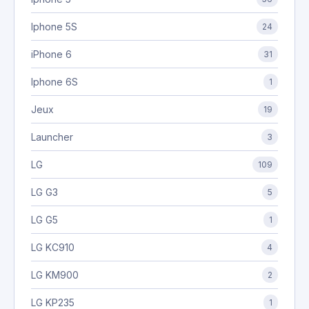
Iphone 5S
24
iPhone 6
31
Iphone 6S
1
Jeux
19
Launcher
3
LG
109
LG G3
5
LG G5
1
LG KC910
4
LG KM900
2
LG KP235
1