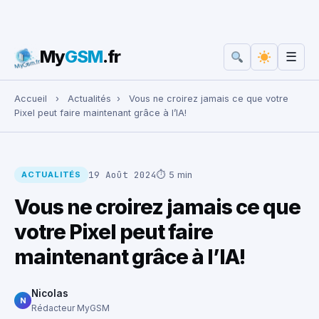
My
GSM
.fr
☰
Rechercher :
Accueil
›
Actualités
›
Vous ne croirez jamais ce que votre
Pixel peut faire maintenant grâce à l’IA!
19 Août 2024
⏱ 5 min
ACTUALITÉS
Vous ne croirez jamais ce que
votre Pixel peut faire
maintenant grâce à l’IA!
Nicolas
N
Rédacteur MyGSM