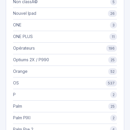
Non classÃ©
5
Nouvel Ipad
26
ONE
3
ONE PLUS
11
Opérateurs
196
Optiums 2X / P990
25
Orange
52
OS
537
P
2
Palm
25
Palm PIXI
2
Palm Pre 2
4