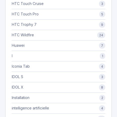
HTC Touch Cruise
3
HTC Touch Pro
5
HTC Trophy 7
9
HTC Wildfire
24
Huawei
7
I
1
Iconia Tab
4
IDOL S
3
IDOL X
8
Installation
2
intelligence artificielle
4