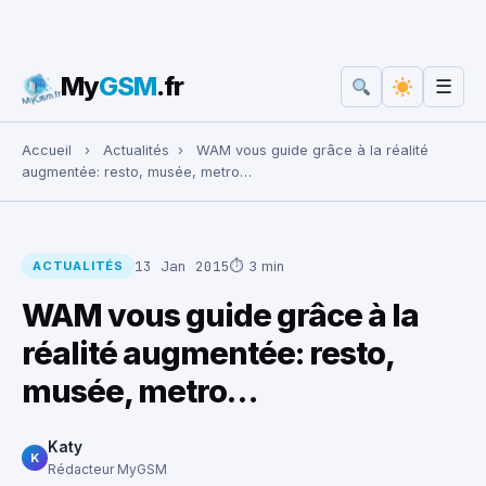
My
GSM
.fr
☰
Rechercher :
Accueil
›
Actualités
›
WAM vous guide grâce à la réalité
augmentée: resto, musée, metro…
13 Jan 2015
⏱ 3 min
ACTUALITÉS
WAM vous guide grâce à la
réalité augmentée: resto,
musée, metro…
Katy
K
Rédacteur MyGSM