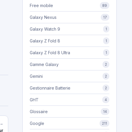
Free mobile
89
Galaxy Nexus
17
Galaxy Watch 9
1
Galaxy Z Fold 8
1
Galaxy Z Fold 8 Ultra
1
Gamme Galaxy
2
Gemini
2
Gestionnaire Batterie
2
GHT
4
Glossaire
14
Google
 →
211
ur