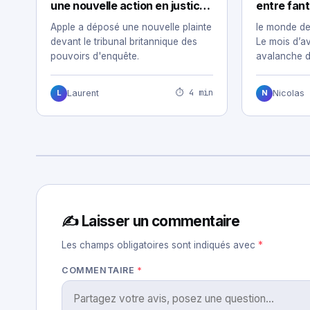
une nouvelle action en justice
entre fant
pour ne pas être obligé
technolog
Apple a déposé une nouvelle plainte
le monde de 
d’installer une porte dérobée
devant le tribunal britannique des
Le mois d’av
pouvoirs d'enquête.
avalanche d
⏱ 4 min
Laurent
Nicolas
L
N
✍️ Laisser un commentaire
Les champs obligatoires sont indiqués avec
*
COMMENTAIRE
*