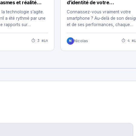
asmes et réalité
d’identité de votre
ique pour 2026
smartphone
la technologie s’agite.
Connaissez-vous vraiment votre
ril a été rythmé par une
smartphone ? Au-delà de son desig
e rapports sur…
et de ses performances, chaque
appareil possède un code…
⏱ 3 min
⏱ 4 mi
Nicolas
N