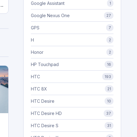
Google Assistant
1
….
Google Nexus One
27
GPS
7
H
2
Honor
2
HP Touchpad
16
HTC
193
HTC 8X
21
HTC Desire
10
HTC Desire HD
37
HTC Desire S
31