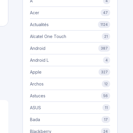
A
4
Acer
47
Actualités
1124
Alcatel One Touch
21
Android
387
Android L
4
Apple
327
Archos
12
Astuces
56
ASUS
11
,
Bada
17
Blackberry
24