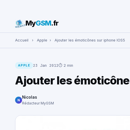
My
GSM
.fr
Rechercher :
Accueil
›
Apple
›
Ajouter les émoticônes sur iphone IOS5
23 Jan 2012
⏱ 2 min
APPLE
Ajouter les émoticône
Nicolas
N
Rédacteur MyGSM