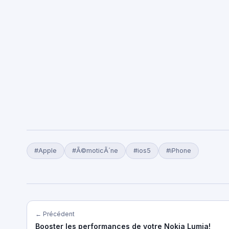
#Apple
#Ã©moticÃ´ne
#ios5
#iPhone
← Précédent
Booster les performances de votre Nokia Lumia!