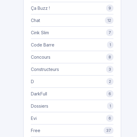
Ça Buzz !
9
Chat
12
Cink Slim
7
Code Barre
1
Concours
8
Constructeurs
3
D
2
DarkFull
6
Dossiers
1
Evi
6
Free
37