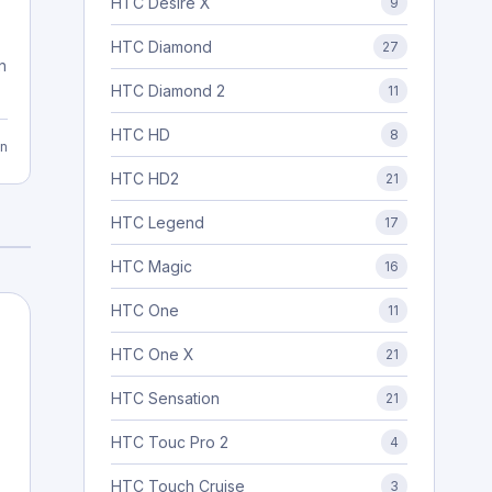
HTC Desire X
9
HTC Diamond
27
n
HTC Diamond 2
11
HTC HD
8
n
HTC HD2
21
HTC Legend
17
HTC Magic
16
HTC One
11
HTC One X
21
HTC Sensation
21
HTC Touc Pro 2
4
HTC Touch Cruise
3