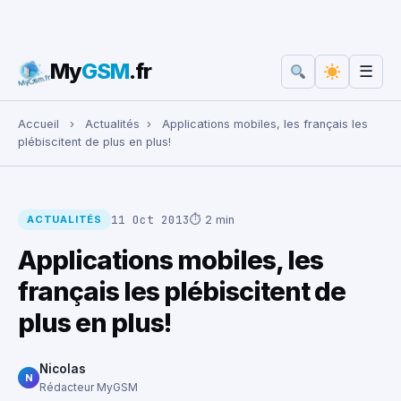
My
GSM
.fr
☰
Rechercher :
Accueil
›
Actualités
›
Applications mobiles, les français les
plébiscitent de plus en plus!
11 Oct 2013
⏱ 2 min
ACTUALITÉS
Applications mobiles, les
français les plébiscitent de
plus en plus!
Nicolas
N
Rédacteur MyGSM