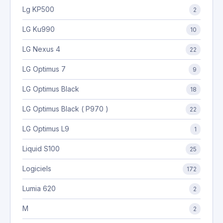
Lg KP500
2
LG Ku990
10
LG Nexus 4
22
LG Optimus 7
9
LG Optimus Black
18
LG Optimus Black ( P970 )
22
LG Optimus L9
1
Liquid S100
25
Logiciels
172
Lumia 620
2
M
2