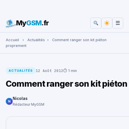
My
GSM
.fr
☰
Rechercher :
Accueil
›
Actualités
›
Comment ranger son kit piéton
proprement
12 Août 2012
⏱ 1 min
ACTUALITÉS
Comment ranger son kit piéto
Nicolas
N
Rédacteur MyGSM