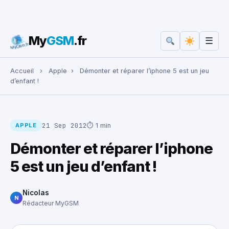
My
GSM
.fr
☰
Rechercher :
Accueil
›
Apple
›
Démonter et réparer l’iphone 5 est un jeu
d’enfant !
21 Sep 2012
⏱ 1 min
APPLE
Démonter et réparer l’iphone
5 est un jeu d’enfant !
Nicolas
N
Rédacteur MyGSM