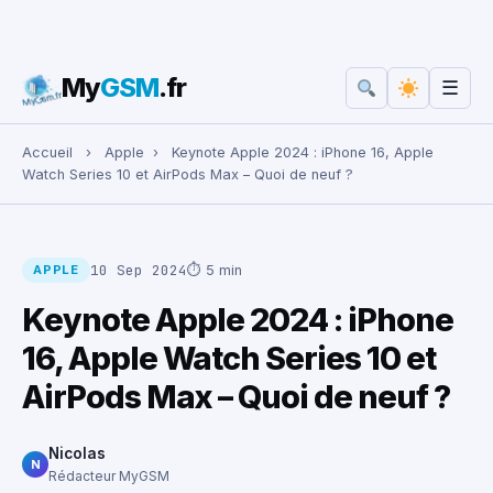
My
GSM
.fr
☰
Rechercher :
Accueil
›
Apple
›
Keynote Apple 2024 : iPhone 16, Apple
Watch Series 10 et AirPods Max – Quoi de neuf ?
10 Sep 2024
⏱ 5 min
APPLE
Keynote Apple 2024 : iPhone
16, Apple Watch Series 10 et
AirPods Max – Quoi de neuf ?
Nicolas
N
Rédacteur MyGSM