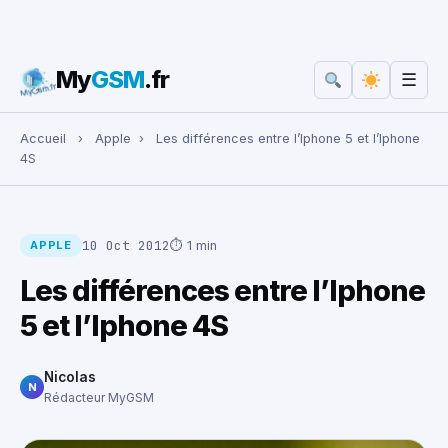
My
GSM
.fr
☰
Rechercher :
Accueil
›
Apple
›
Les différences entre l’Iphone 5 et l’Iphone
4S
10 Oct 2012
⏱ 1 min
APPLE
Les différences entre l’Iphone
5 et l’Iphone 4S
Nicolas
N
Rédacteur MyGSM