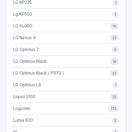
LG KP235
1
Lg KP500
2
LG Ku990
10
LG Nexus 4
22
LG Optimus 7
9
LG Optimus Black
18
LG Optimus Black ( P970 )
22
LG Optimus L9
1
Liquid S100
25
Logiciels
172
Lumia 620
2
M