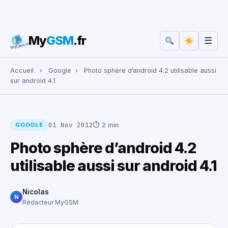
My
GSM
.fr
☰
Rechercher :
Accueil
›
Google
›
Photo sphère d’android 4.2 utilisable aussi
sur android 4.1
01 Nov 2012
⏱ 2 min
GOOGLE
Photo sphère d’android 4.2
utilisable aussi sur android 4.1
Nicolas
N
Rédacteur MyGSM