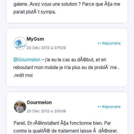
galerie. Avez vous une solution ? Parce que Ã§a me
parait plutÃ´t sympa.
MyGsm
↩ Répondre
20 Déc 2012 à 07h29
@Gourmelon
– j’ai eu le cas au dÃ©but, et en
reboutant mon mobile je n’ai plus eu de problÃ¨me .
.redit moi
Gourmelon
↩ Répondre
20 Déc 2012 à 20h58
Pareil. En rÃ©installant Ã§a fonctionne bien. Par
contre la qualitÃ© de traitement laisse Ã dÃ©sirer.