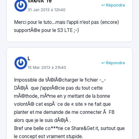
vÃ©vÃ¨re
↩ Répondre
31 Jan 2013 à 12h40
Merci pour le tuto…mais l’appli n’est pas (encore)
supportÃ©e pour le S3 LTE ;-)
L
↩ Répondre
15 Mar 2013 à 21h40
Impossible de tÃ©lÃ©charger le fichier -_-
DÃ©jÃ que j’apprÃ©cie pas du tout cette
mÃ©thode, mÃªme en y mettant de la bonne
volontÃ© cet espÃ¨ce de « site » ne fait que
planter et me demande de me connecter Ã FB
alors que je le suis dÃ©jÃ .
Bref une belle co***rie ce Share&Get it, surtout que
le concept est vraiment stupide.