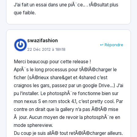
J’ai fait un essai dans une piÃ¨ce.. . rÃ©sultat plus
que faible.
swazifashion
↩ Répondre
22 Déc 2012 à 18h18
Merci beaucoup pour cette release !
AprÃ¨s le long processus pour tÃ©lÃ©charger le
ficher (sÃ©rieux share&get et 4shared c’est
craignos les gars, passez par un google Drive…) J’ai
pu l’installer. Le photosphÃ¨re fonctionne bien sur
mon nexus S en rom stock 4.1, c’est pretty cool. Par
contre on dirait que la gallery n’a pas Ã©tÃ© mise
Ã jour. Aucun moyen de revoir la photosphÃ¨re en
mode sphereview.
Du coup je suis allÃ© tout retÃ©lÃ©charger ailleurs.