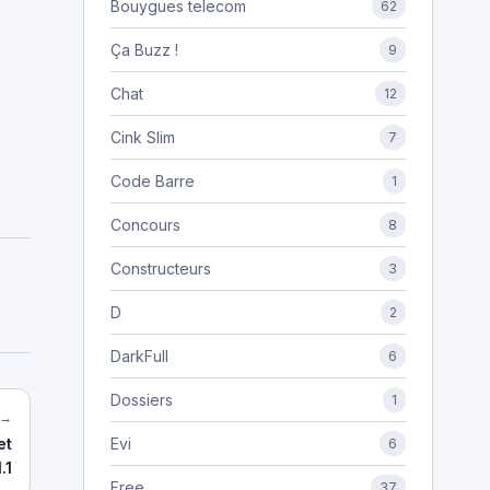
Bouygues telecom
62
Ça Buzz !
9
Chat
12
Cink Slim
7
Code Barre
1
Concours
8
Constructeurs
3
D
2
DarkFull
6
Dossiers
1
 →
Evi
et
6
.1
Free
37