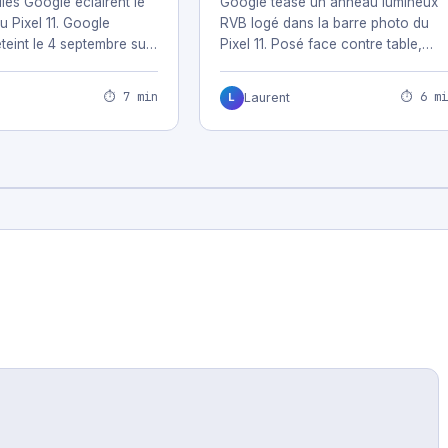
les Google éclairent le
Google tease un anneau lumineux
u Pixel 11. Google
RVB logé dans la barre photo du
éteint le 4 septembre sur
Pixel 11. Posé face contre table,…
, montres…
⏱ 7 min
⏱ 6 mi
Laurent
L