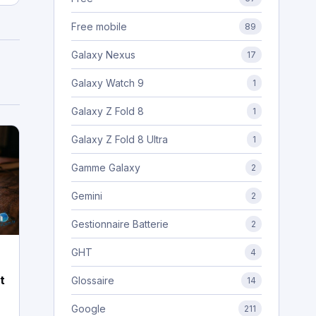
Free mobile
89
Galaxy Nexus
17
Galaxy Watch 9
1
Galaxy Z Fold 8
1
Galaxy Z Fold 8 Ultra
1
Gamme Galaxy
2
Gemini
2
Gestionnaire Batterie
2
GHT
4
t
Glossaire
14
l
Google
211