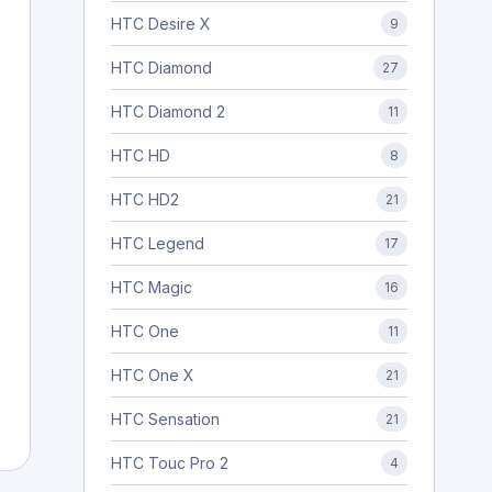
HTC Desire X
9
HTC Diamond
27
HTC Diamond 2
11
HTC HD
8
HTC HD2
21
HTC Legend
17
HTC Magic
16
HTC One
11
HTC One X
21
HTC Sensation
21
HTC Touc Pro 2
4