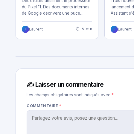
Deux fuites dessinent le processeur
Trois nouvel
du Pixel 11. Des documents internes
lancement d
de Google décrivent une puce
Assistant s'
conçue pour…
téléphones
⏱ 6 min
Laurent
Laurent
L
L
✍️ Laisser un commentaire
Les champs obligatoires sont indiqués avec
*
COMMENTAIRE
*