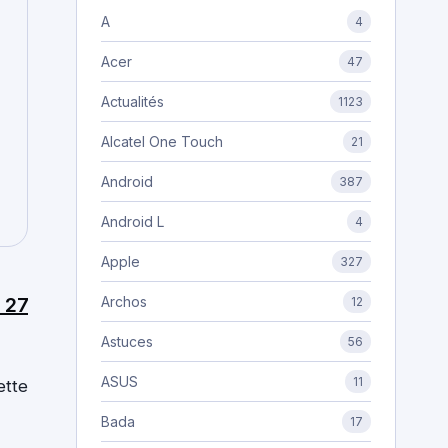
A
4
Acer
47
Actualités
1123
Alcatel One Touch
21
Android
387
Android L
4
Apple
327
Archos
 27
12
Astuces
56
ASUS
11
ette
Bada
17