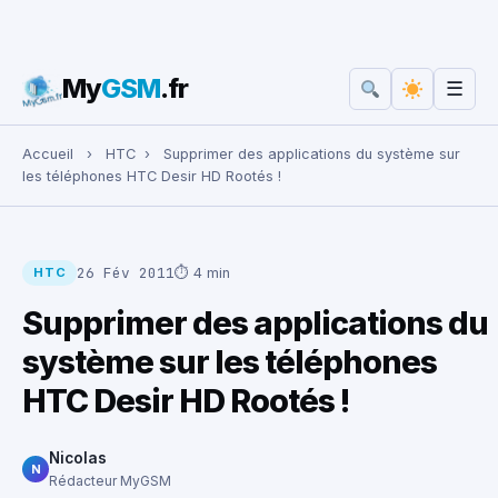
My
GSM
.fr
☰
Rechercher :
Accueil
›
HTC
›
Supprimer des applications du système sur
les téléphones HTC Desir HD Rootés !
26 Fév 2011
⏱ 4 min
HTC
Supprimer des applications du
système sur les téléphones
HTC Desir HD Rootés !
Nicolas
N
Rédacteur MyGSM