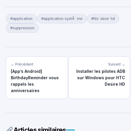
#application
#application systÃ¨me
#htc desir hd
#suppression
← Précédent
Suivant →
[App’s Android]
Installer les pilotes ADB
BirthdayReminder vous
sur Windows pour HTC
rappels les
Desire HD
anniversaires
Articles similaires