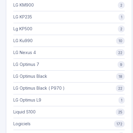
LG KM900
2
LG KP235
1
Lg KP500
2
LG Ku990
10
LG Nexus 4
22
LG Optimus 7
9
LG Optimus Black
18
LG Optimus Black ( P970 )
22
LG Optimus L9
1
Liquid S100
25
Logiciels
172