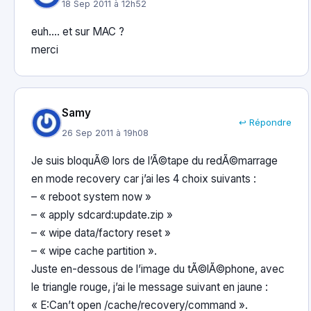
18 Sep 2011 à 12h52
euh…. et sur MAC ?
merci
Samy
↩ Répondre
26 Sep 2011 à 19h08
Je suis bloquÃ© lors de l’Ã©tape du redÃ©marrage
en mode recovery car j’ai les 4 choix suivants :
– « reboot system now »
– « apply sdcard:update.zip »
– « wipe data/factory reset »
– « wipe cache partition ».
Juste en-dessous de l’image du tÃ©lÃ©phone, avec
le triangle rouge, j’ai le message suivant en jaune :
« E:Can’t open /cache/recovery/command ».