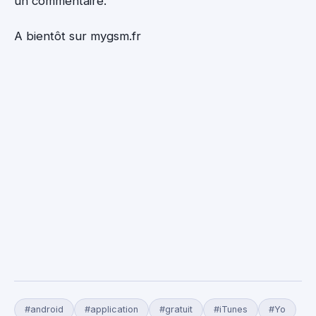
un commentaire.
A bientôt sur mygsm.fr
#android
#application
#gratuit
#iTunes
#Yo