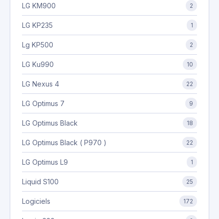
LG KM900
2
LG KP235
1
Lg KP500
2
LG Ku990
10
LG Nexus 4
22
LG Optimus 7
9
LG Optimus Black
18
LG Optimus Black ( P970 )
22
LG Optimus L9
1
Liquid S100
25
Logiciels
172