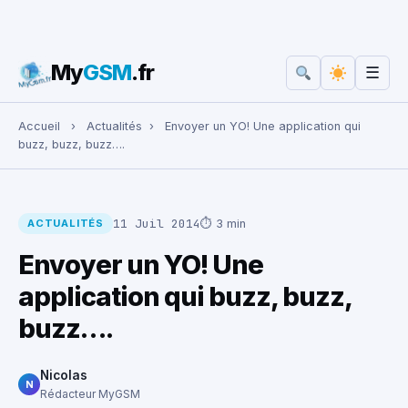
My
GSM
.fr
☰
Rechercher :
Accueil
›
Actualités
›
Envoyer un YO! Une application qui
buzz, buzz, buzz….
11 Juil 2014
⏱ 3 min
ACTUALITÉS
Envoyer un YO! Une
application qui buzz, buzz,
buzz….
Nicolas
N
Rédacteur MyGSM