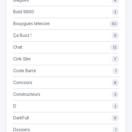
4
Bold 9900
2
Bouygues telecom
62
Ça Buzz !
9
Chat
12
Cink Slim
7
Code Barre
1
Concours
8
Constructeurs
3
D
2
DarkFull
6
Dossiers
1