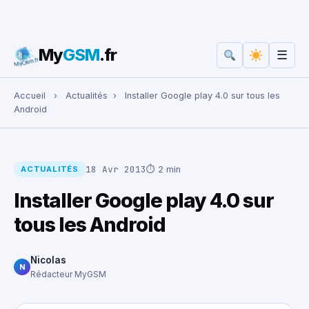
My
GSM
.fr
☰
Rechercher :
Accueil
›
Actualités
›
Installer Google play 4.0 sur tous les
Android
18 Avr 2013
⏱ 2 min
ACTUALITÉS
Installer Google play 4.0 sur
tous les Android
Nicolas
N
Rédacteur MyGSM